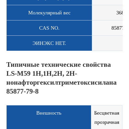
Молекулярный вес
368,2
CAS NO.
85877-7
ЭИНЭКС НЕТ.
Типичные технические свойства
LS-M59 1H,1H,2H, 2H-
нонафторгексилтриметоксисилана
85877-79-8
Внешность
Бесцветная
прозрачная