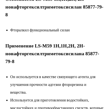
нонафторгексилтриметоксисилан 85877-79-
8
Фторалкил функциональный силан
Применение LS-M59 1H,1H,2H, 2H-
нонафторгексилтриметоксисилана 85877-
79-8
Он используется в качестве связующего агента для
улучшения прочности адгезии фторорезина и
вещества.
Используется для приготовления водостойких,
маслостойких и противообрастающих средств, которые