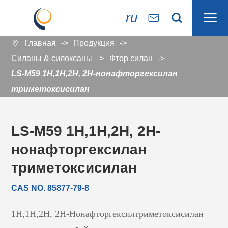

ru


Главная
Продукция

Силаны & силоксаны
Фтор силан
LS-M59 1H,1H,2H, 2H-нонафторгексилан
триметоксисилан
LS-M59 1H,1H,2H, 2H-
нонафторгексилан
триметоксисилан
CAS NO. 85877-79-8
1H,1H,2H, 2H-Нонафторгексилтриметоксисилан