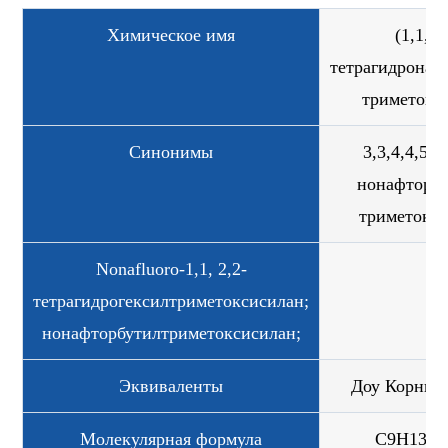
Химическое имя
(1,1, 2
тетрагидронаф
триметокс
Синонимы
3,3,4,4,5,5,
нонафторге
триметокси
Nonafluoro-1,1, 2,2-
тетрагидрогексилтриметоксисилан;
нонафторбутилтриметоксисилан;
Эквиваленты
Доу Корнинг
Молекулярная формула
C9H13F9