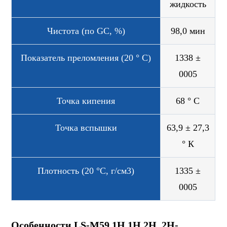
жидкость
Чистота (по GC, %)
98,0 мин
Показатель преломления (20 ° C)
1338 ±
0005
Точка кипения
68 ° С
Точка вспышки
63,9 ± 27,3
° К
Плотность (20 °C, г/см3)
1335 ±
0005
Особенности LS-M59 1H,1H,2H, 2H-