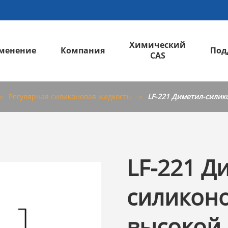
Химический
менение
Компания
Под
CAS
Железнодорожный & автомобильный
LS-H13 Трифенилсиланол; Гидрокситрифенилсилан
Регулярная силиконовая жидкость
LF-221 Диметил-силик
LF-221 Д
силиконо
высокой 