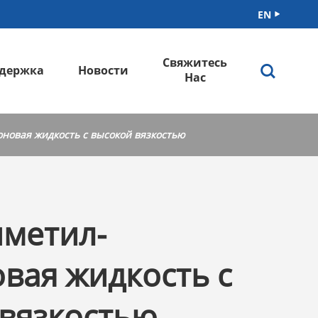
EN

Свяжитесь

держка
Новости
Нас
оновая жидкость с высокой вязкостью
иметил-
вая жидкость с
вязкостью