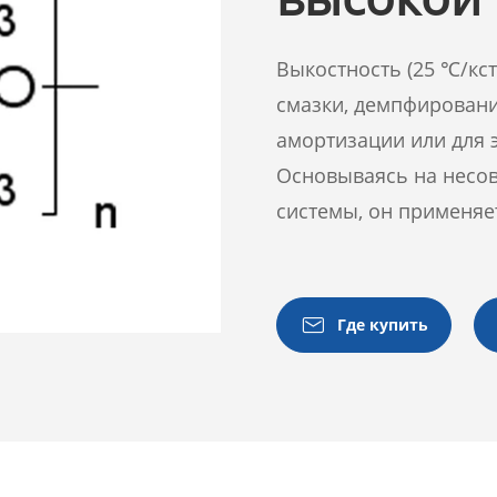
Выкостность (25 ℃/кст)
смазки, демпфировани
амортизации или для 
Основываясь на несов
системы, он применяет

Где купить