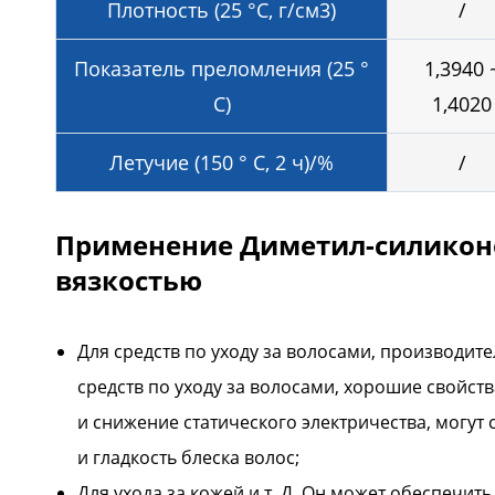
Плотность (25 °C, г/см3)
/
Показатель преломления (25 °
1,3940 
C)
1,4020
Летучие (150 ° C, 2 ч)/%
/
Применение Диметил-силикон
вязкостью
Для средств по уходу за волосами, производи
средств по уходу за волосами, хорошие свойст
и снижение статического электричества, могут
и гладкость блеска волос;
Для ухода за кожей и т. Д. Он может обеспечить