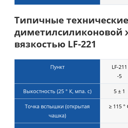
Типичные технические
диметилсиликоновой ж
вязкостью LF-221
Пункт
LF-211
-5
Выкостность (25 ° К, мпа. с)
5 ± 1
Точка вспышки (открытая
≥ 115 ° 
чашка)