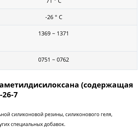
71 ° С
-26 ° С
1369 ~ 1371
0751 ~ 0762
етраметилдисилоксана (содержащая
-26-7
ьной силиконовой резины, силиконового геля,
угих специальных добавок.