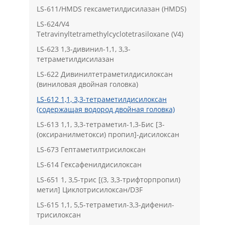
LS-611/HMDS гексаметилдисилазан (HMDS)
LS-624/V4
Tetravinyltetramethylcyclotetrasiloxane (V4)
LS-623 1,3-дивинил-1,1, 3,3-
тетраметилдисилазан
LS-622 Дивинилтетраметилдисилоксан
(виниловая двойная головка)
LS-612 1,1, 3,3-тетраметилдисилоксан
(содержащая водород двойная головка)
LS-613 1,1, 3,3-тетраметил-1,3-Бис [3-
(оксиранилметокси) пропил]-дисилоксан
LS-673 Гептаметилтрисилоксан
LS-614 Гексафенилдисилоксан
LS-651 1, 3,5-трис [(3, 3,3-трифторпропил)
метил] Циклотрисилоксан/D3F
LS-615 1,1, 5,5-тетраметил-3,3-дифенил-
трисилоксан