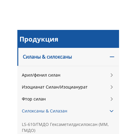
Продукция
Силаны & силоксаны

Арил/фенил силан

Изоцианат Силан/Изоцианурат

Фтор силан

Силоксаны & Силазан

LS-610/ГМДО Гексаметилдисилоксан (ММ,
ГМДО)