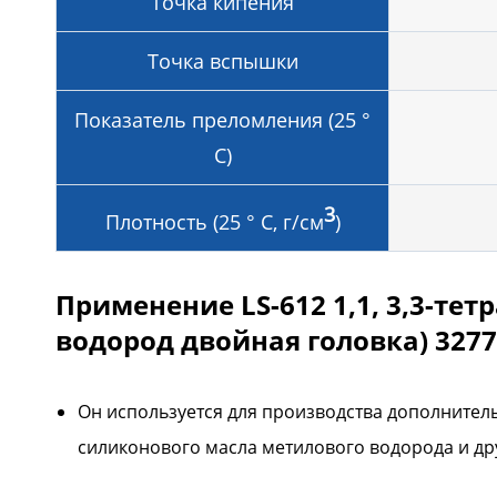
Точка кипения
Точка вспышки
Показатель преломления (25 °
C)
3
Плотность (25 ° C, г/см
)
Применение LS-612 1,1, 3,3-т
водород двойная головка) 3277
Он используется для производства дополнител
силиконового масла метилового водорода и др