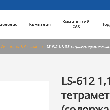
Химический
менение
Компания
Под
CAS
Железнодорожный & автомобильный
LS-H13 Трифенилсиланол; Гидрокситрифенилсилан
Силоксаны & Силазан
LS-612 1,1, 3,3-тетраметилдисилокса
LS-612 1,1
тетраме
(содерж