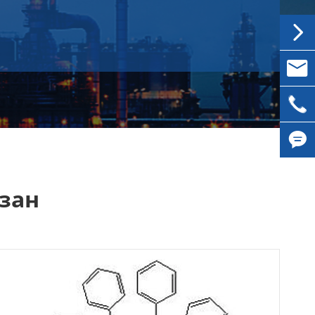


inqui

0086-


зан