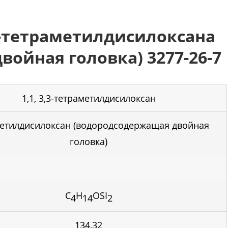
,3-тетраметилдисилоксана
войная головка) 3277-26-7
1,1, 3,3-тетраметилдисилоксан
етилдисилоксан (водородсодержащая двойная
головка)
С
H
OSI
4
14
2
134,32