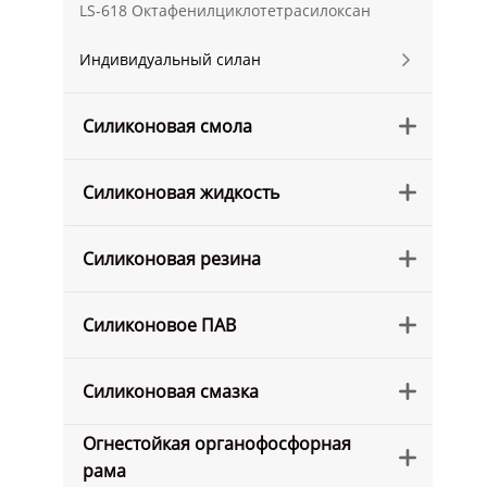
LS-618 Октафенилциклотетрасилоксан
Индивидуальный силан

Силиконовая смола

Силиконовая жидкость

Силиконовая резина

Силиконовое ПАВ

Силиконовая смазка

Огнестойкая органофосфорная

рама