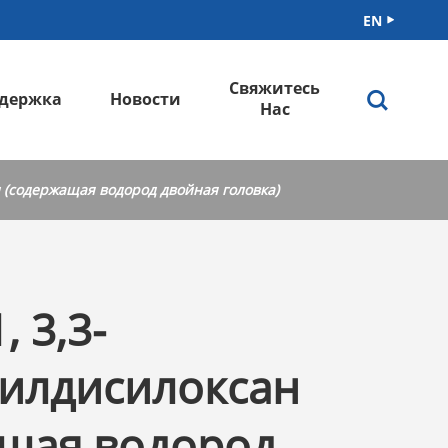
EN

Свяжитесь

держка
Новости
Нас
н (содержащая водород двойная головка)
, 3,3-
тилдисилоксан
ащая водород