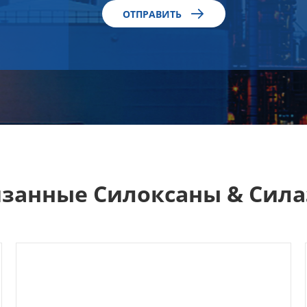

ОТПРАВИТЬ
язанные Силоксаны & Сила