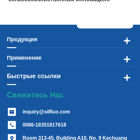
Продукция

Применение

Быстрые ссылки

Свяжитесь Нас
inquiry@silfluo.com

0086-18351817618

Room 313-45, Building A10, No. 9 Kechuang
