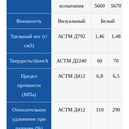
испытания
5660
5670
Внешность
Визуальный
Белый
Удельный вес (г/
АСТМ Д792
1,46
1,48
см3)
Твердость/shoreA
АСТМ Д2240
60
70
Предел
АСТМ Д412
6,8
6,5
прочности
(МПа)
Относительное
АСТМ Д412
310
290
удлинение при
разрыве (%)