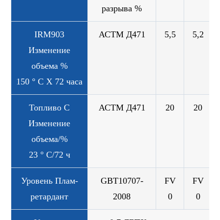
разрыва %
IRM903
АСТМ Д471
5,5
5,2
Изменение
объема %
150 ° C X 72 часа
Топливо C
АСТМ Д471
20
20
Изменение
объема/%
23 ° C/72 ч
Уровень Плам-
GBT10707-
FV
FV
ретардант
2008
0
0