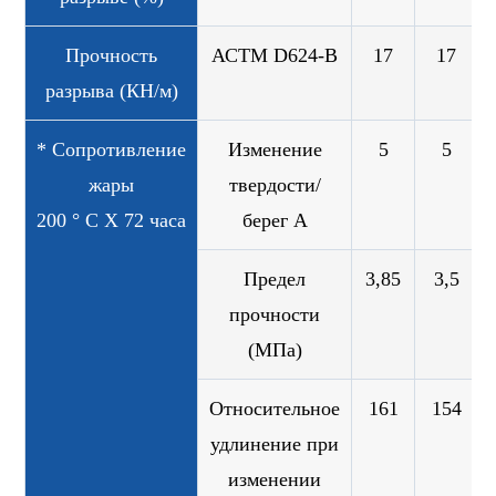
Прочность
АСТМ D624-B
17
17
разрыва (КН/м)
* Сопротивление
Изменение
5
5
жары
твердости/
200 ° C X 72 часа
берег A
Предел
3,85
3,5
прочности
(МПа)
Относительное
161
154
удлинение при
изменении