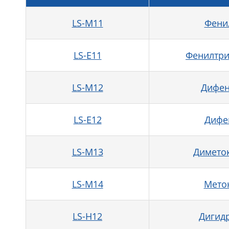
LS-M11
Фени
LS-E11
Фенилтри
LS-M12
Дифен
LS-E12
Дифе
LS-M13
Димето
LS-M14
Мето
LS-H12
Дигид