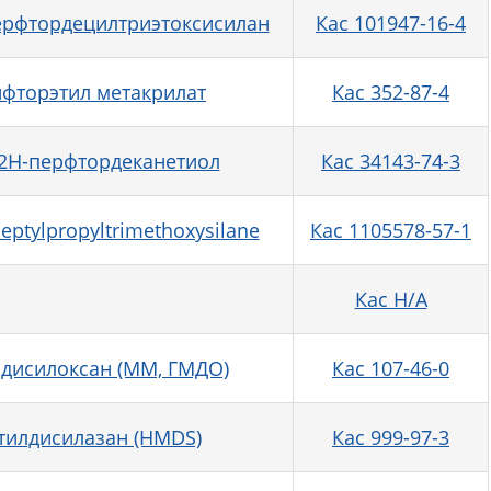
перфтордецилтриэтоксисилан
Кас 101947-16-4
рифторэтил метакрилат
Кас 352-87-4
 2H-перфтордеканетиол
Кас 34143-74-3
eptylpropyltrimethoxysilane
Кас 1105578-57-1
Кас Н/А
лдисилоксан (ММ, ГМДО)
Кас 107-46-0
тилдисилазан (HMDS)
Кас 999-97-3