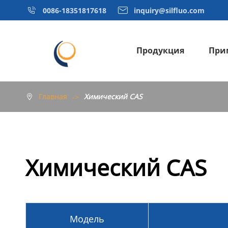


0086-18351817618
inquiry@silfluo.com
Продукция
При
Огнестойкая органофосфорная рама
Другие специальные химикаты
Главная
Химический CAS

Химический CAS
Модель