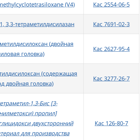
methylcyclotetrasiloxane (V4)
Кас 2554-06-5
,1, 3,3-тетраметилдисилазан
Кас 7691-02-3
метилдисилоксан (двойная
Кас 2627-95-4
иловая головка)
метилдисилоксан (содержащая
Кас 3277-26-7
д двойная головка)
-тетраметил-1,3-Бис [3-
нилметокси) пропил]
(глицидокси двухсторонний
Кас 126-80-7
атериал для производства