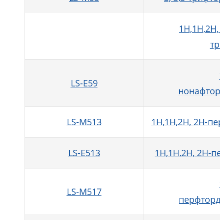
1H,1H,2H
тр
LS-E59
нонафтор
LS-M513
1H,1H,2H, 2H-п
LS-E513
1H,1H,2H, 2H-
LS-M517
перфторд