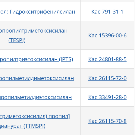
ол; Гидрокситрифенилсилан
Кас 791-31-1
опропилтриметоксисилан
Кас 15396-00-6
(TESPI)
ропилтриэтоксисилан (IPTS)
Кас 24801-88-5
ропилметилдиметоксисилан
Кас 26115-72-0
пропилметилдиэтоксисилан
Кас 33491-28-0
3-(триметоксисилил) пропил]
Кас 26115-70-8
ианурат (TTMSPI)