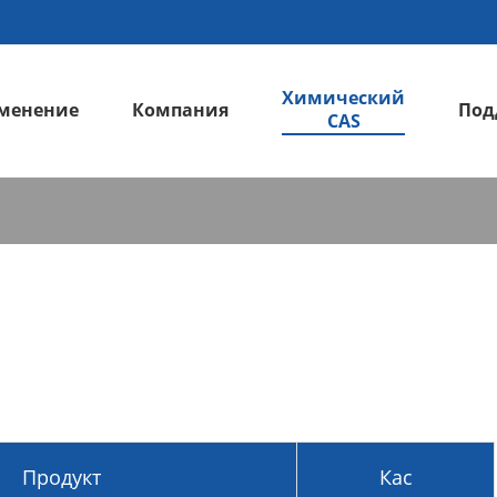
Химический
менение
Компания
Под
CAS
Железнодорожный & автомобильный
LS-H13 Трифенилсиланол; Гидрокситрифенилсилан
Продукт
Кас