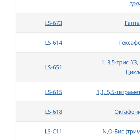
тро
LS-673
Гепт
LS-614
Гексаф
1, 3,5-трис [(
LS-651
Цикл
LS-615
1,1, 5,5-тетрам
LS-618
Октафени
LS-C11
N,O-Бис (три