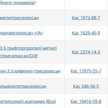
йного полимера)
аметилтрисилоксан
Кас 1873-88-7
енилдисилоксан </A>
Кас 1829-40-9
3, 3,3-трифторпропил) метил]
Кас 2374-14-3
отрисилоксан/D3F
етил-3,3-дифенил-трисилоксан
Кас 17875-55-7
лциклотетрасилоксан
Кас 546-56-5
метилсилил) ацетамид (Bsa)
Кас 10416-59-8