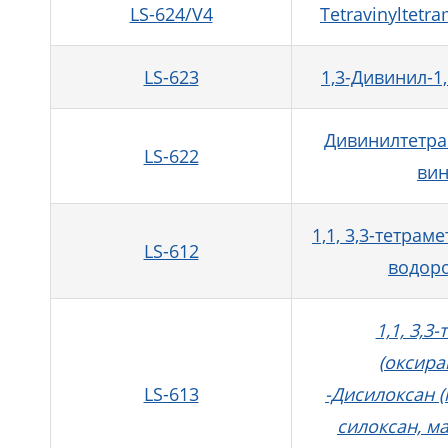
LS-624/V4
Tetravinyltetra
LS-623
1,3-Дивинил-1
Дивинилтетра
LS-622
вин
1,1, 3,3-тетра
LS-612
водоро
1,1, 3,3
(оксира
LS-613
-Дисилоксан 
силоксан, м