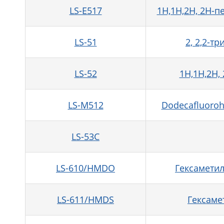
LS-E517
1H,1H,2H, 2H-
LS-51
2, 2,2-т
LS-52
1H,1H,2H,
LS-M512
Dodecafluoroh
LS-53C
LS-610/HMDO
Гексамети
LS-611/HMDS
Гексаме