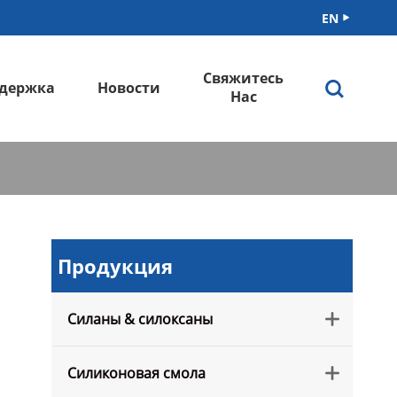
EN

Свяжитесь

держка
Новости
Нас
Продукция
Силаны & силоксаны

Силиконовая смола
