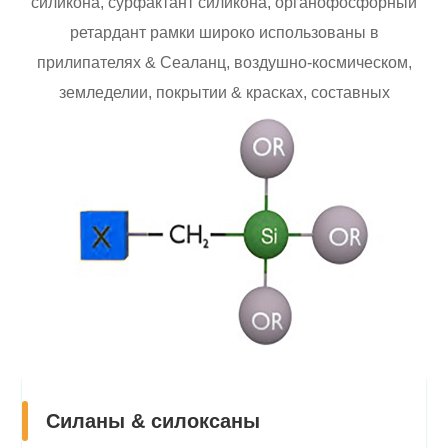
силикона, сурфактант силикона, органофосфорный
ретардант рамки широко использованы в
прилипателях & Сеаланц, воздушно-космическом,
земледелии, покрытии & красках, составных
Силаны & силоксаны