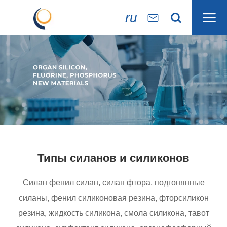

ru


Типы силанов и силиконов
Силан фенил силан, силан фтора, подгонянные
силаны, фенил силиконовая резина, фторсиликон
резина, жидкость силикона, смола силикона, тавот