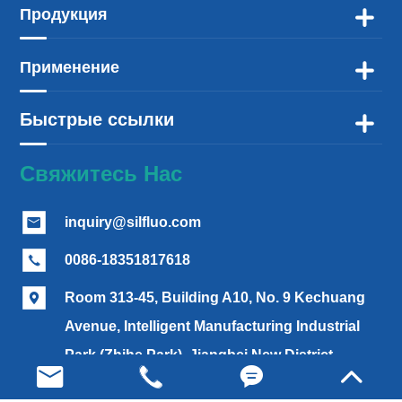
Продукция

Применение

Быстрые ссылки

Свяжитесь Нас
inquiry@silfluo.com

0086-18351817618

Room 313-45, Building A10, No. 9 Kechuang

Avenue, Intelligent Manufacturing Industrial
Park (Zhihe Park), Jiangbei New District,




Nanjing