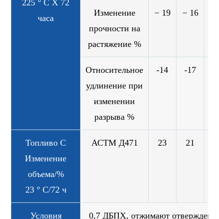
225 ° C X 72
Изменение
− 19
− 16
-
часа
прочности на
растяжение %
Относительное
-14
-17
-
удлинение при
изменении
разрыва %
Топливо C
АСТМ Д471
23
21
2
Изменение
объема/%
23 ° C/72 ч
Условия
0,7 ДБПХ, отжимают отверждени