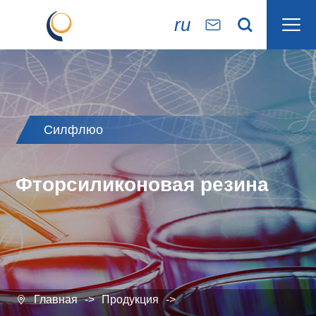

ru


Силфлюо
Фторсиликоновая резина
Главная
Продукция
